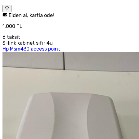
Elden al, kartla öde!
1.000 TL
6
taksit
S-link kabinet sıfır 4u
Hp Msm430 access point