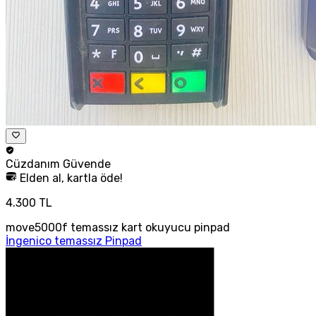
Cüzdanım
Güvende
Elden al, kartla öde!
4.300 TL
move5000f temassız kart okuyucu pinpad
İngenico temassız Pinpad