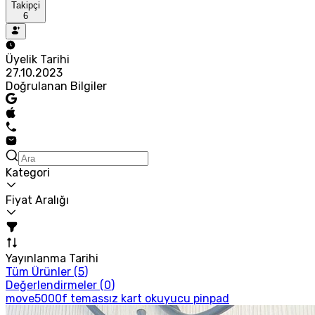
Takipçi
6
Üyelik Tarihi
27.10.2023
Doğrulanan Bilgiler
Kategori
Fiyat Aralığı
Yayınlanma Tarihi
Tüm Ürünler (
5
)
Değerlendirmeler (
0
)
move5000f temassız kart okuyucu pinpad