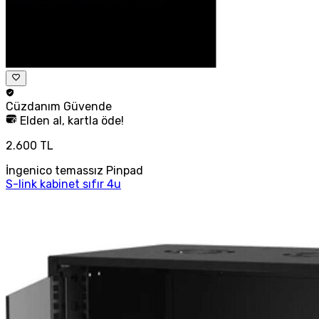
Cüzdanım
Güvende
Elden al, kartla öde!
2.600 TL
İngenico temassız Pinpad
S-link kabinet sıfır 4u