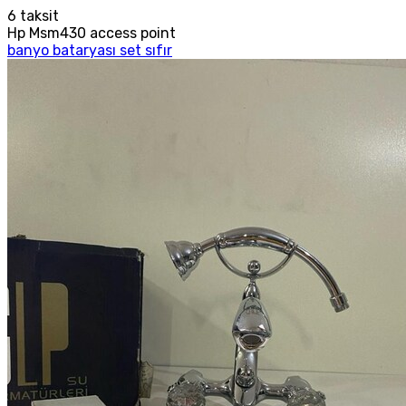
6
taksit
Hp Msm430 access point
banyo bataryası set sıfır