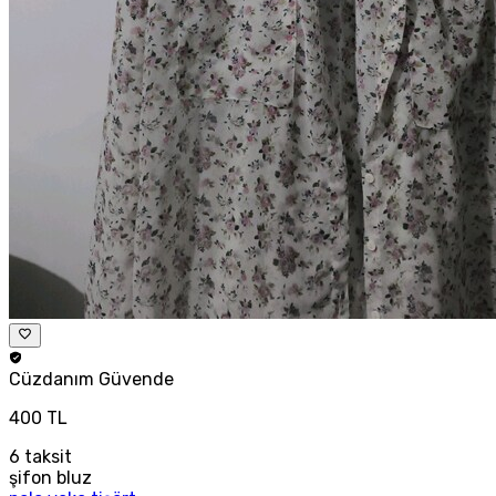
Cüzdanım
Güvende
400 TL
6
taksit
şifon bluz