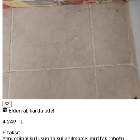
Elden al, kartla öde!
4.249 TL
6
taksit
Yeni orjinal kutusunda kullanılmamış mutfak robotu