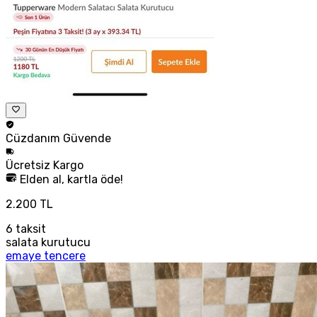
Cüzdanım
Güvende
Ücretsiz
Kargo
Elden al, kartla öde!
2.200 TL
6
taksit
salata kurutucu
emaye tencere