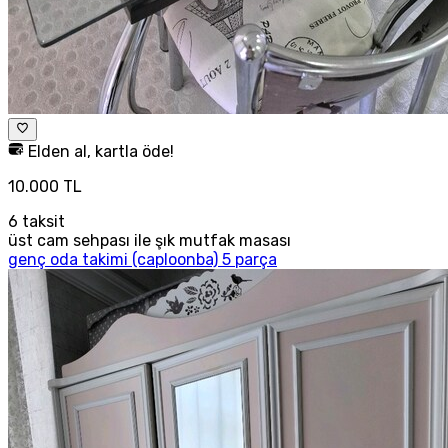
Elden al, kartla öde!
10.000 TL
6
taksit
üst cam sehpası ile şık mutfak masası
genç oda takimi (caploonba) 5 parça