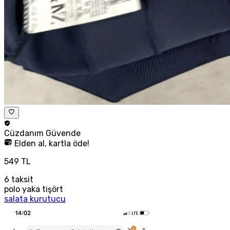
Cüzdanım
Güvende
Elden al, kartla öde!
549 TL
6
taksit
polo yaka tişört
salata kurutucu