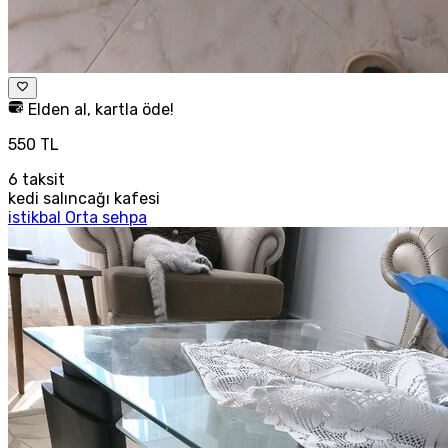
Elden al, kartla öde!
550 TL
6
taksit
kedi salıncağı kafesi
istikbal Orta sehpa