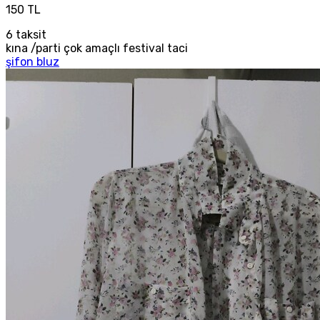
150 TL
6
taksit
kına /parti çok amaçlı festival taci
şifon bluz