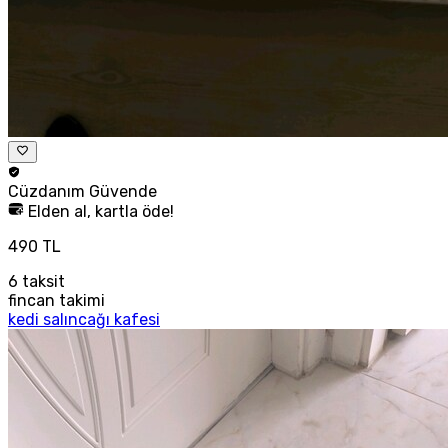
Cüzdanım
Güvende
Elden al, kartla öde!
490 TL
6
taksit
fincan takimi
kedi salıncağı kafesi