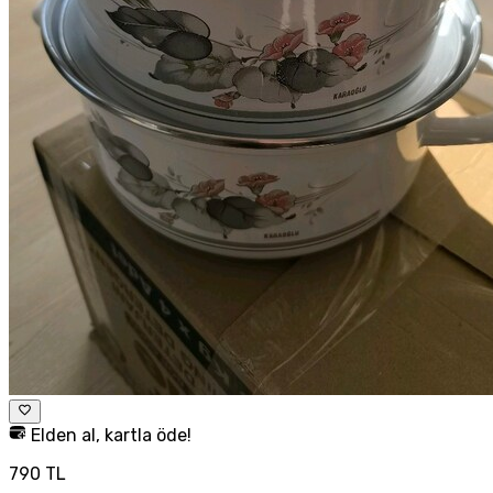
Elden al, kartla öde!
790 TL