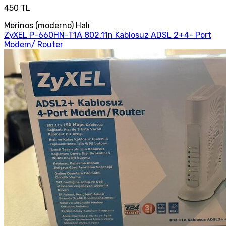
450 TL
Merinos (moderno) Halı
ZyXEL P-660HN-T1A 802.11n Kablosuz ADSL 2+4- Port
Modem/ Router