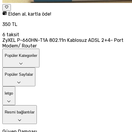
Elden al, kartla öde!
350 TL
6
taksit
ZyXEL P-660HN-T1A 802.11n Kablosuz ADSL 2+4- Port
Modem/ Router
Popüler Kategoriler
Popüler Sayfalar
letgo
Resmi bağlantılar
Güven Damgası