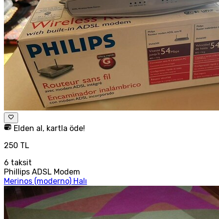
Elden al, kartla öde!
250 TL
6
taksit
Phillips ADSL Modem
Merinos (moderno) Halı