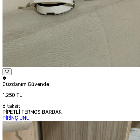
Cüzdanım
Güvende
1.250 TL
6
taksit
PİPETLİ TERMOS BARDAK
PİRİNÇ UNU