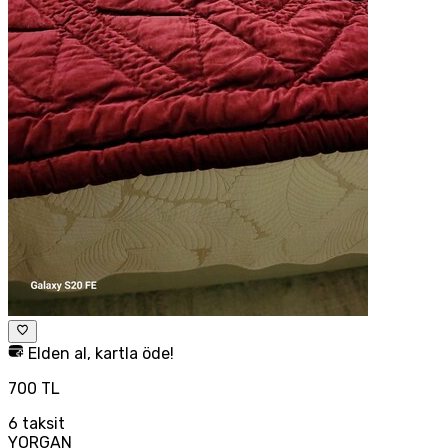
Elden al, kartla öde!
700 TL
6
taksit
YORGAN