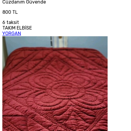
Cüzdanım
Güvende
800 TL
6
taksit
TAKIM ELBİSE
YORGAN