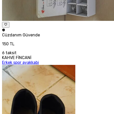
Cüzdanım
Güvende
150 TL
6
taksit
KAHVE FİNCANİ
Erkek spor ayakkabi