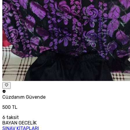
Cüzdanım
Güvende
500 TL
6
taksit
BAYAN GECELİK
SINAV KİTAPLARI