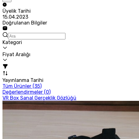
Üyelik Tarihi
15.04.2023
Doğrulanan Bilgiler
Kategori
Fiyat Aralığı
Yayınlanma Tarihi
Tüm Ürünler (
35
)
Değerlendirmeler (
0
)
VR Box Sanal Gerçeklik Gözlüğü