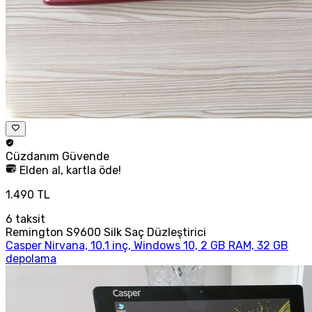
Cüzdanım
Güvende
Elden al, kartla öde!
1.490 TL
6
taksit
Remington S9600 Silk Saç Düzleştirici
Casper Nirvana, 10.1 inç, Windows 10, 2 GB RAM, 32 GB
depolama