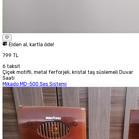
Elden al, kartla öde!
799 TL
6
taksit
Çiçek motifli, metal ferforjeli, kristal taş süslemeli Duvar
Saati
Mikado MD-500 Ses Sistemi