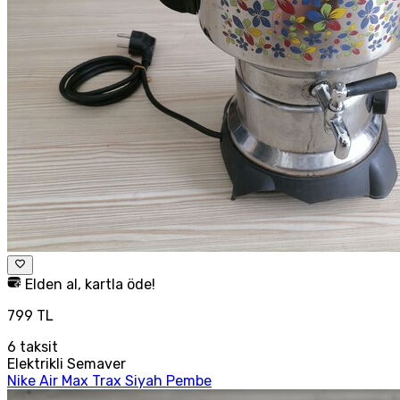
Elden al, kartla öde!
799 TL
6
taksit
Elektrikli Semaver
Nike Air Max Trax Siyah Pembe