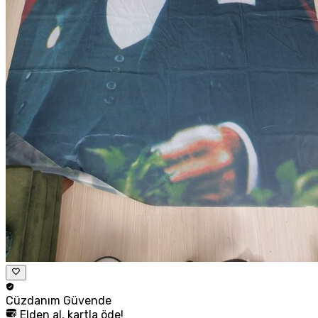
Cüzdanım
Güvende
Elden al, kartla öde!