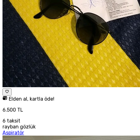
Elden al, kartla öde!
6.500 TL
6
taksit
rayban gözlük
Aspiratör