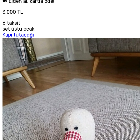
Elden al, kartla öde!
3.000 TL
6
taksit
set üstü ocak
Kapı tutacqğı