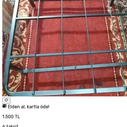
Elden al, kartla öde!
1.500 TL
6
taksit