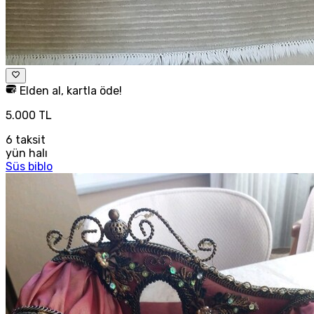
Elden al, kartla öde!
5.000 TL
6
taksit
yün halı
Süs biblo