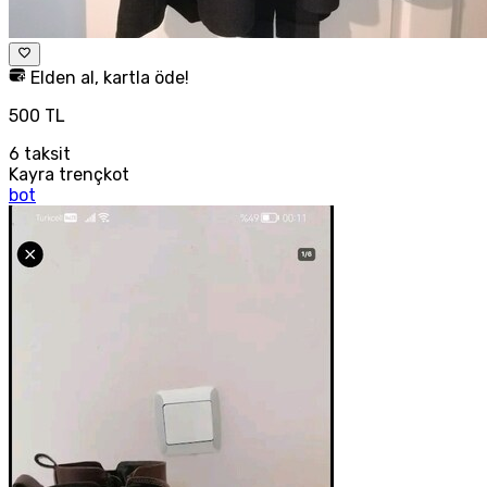
Elden al, kartla öde!
500 TL
6
taksit
Kayra trençkot
bot