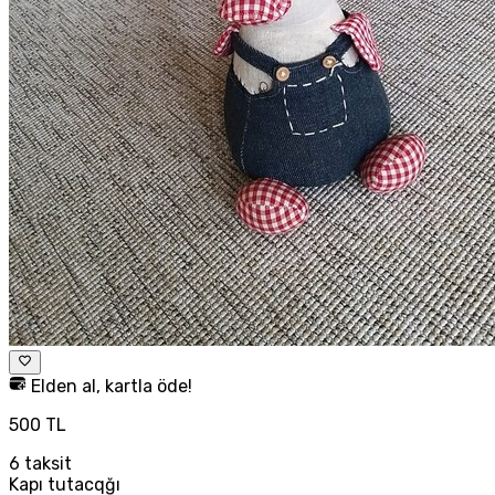
Elden al, kartla öde!
500 TL
6
taksit
Kapı tutacqğı