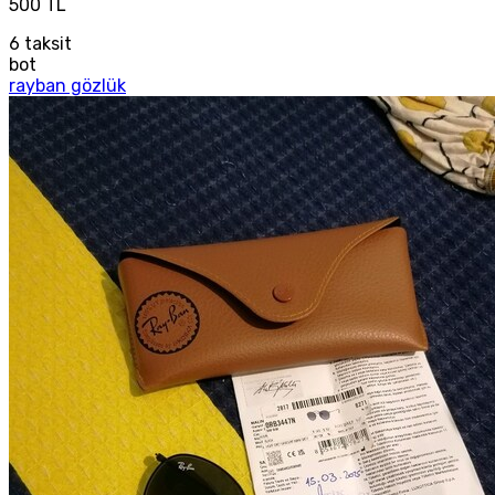
500 TL
6
taksit
bot
rayban gözlük