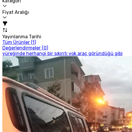
Kategori
Fiyat Aralığı
Yayınlanma Tarihi
Tüm Ürünler (
1
)
Değerlendirmeler (
0
)
yüreğinde herhangi bir sıkıntı yok araç göründüğü gibi