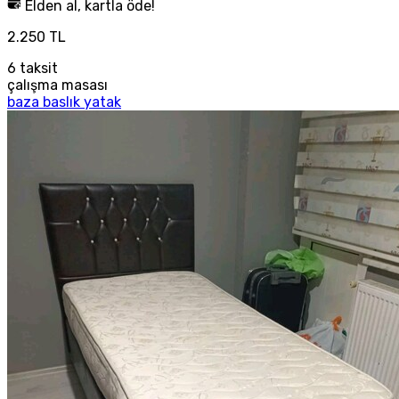
Elden al, kartla öde!
2.250 TL
6
taksit
çalışma masası
baza baslık yatak