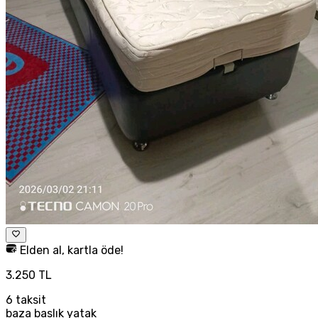
Elden al, kartla öde!
3.250 TL
6
taksit
baza baslık yatak