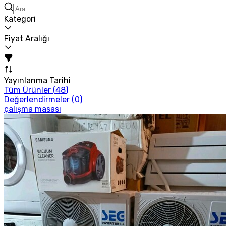
Kategori
Fiyat Aralığı
Yayınlanma Tarihi
Tüm Ürünler (
48
)
Değerlendirmeler (
0
)
çalışma masası