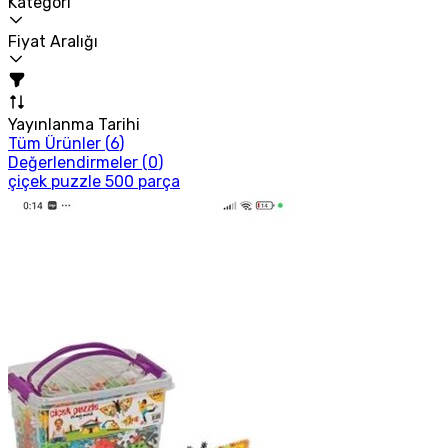
Kategori
Fiyat Aralığı
Yayınlanma Tarihi
Tüm Ürünler (
6
)
Değerlendirmeler (
0
)
çiçek puzzle 500 parça