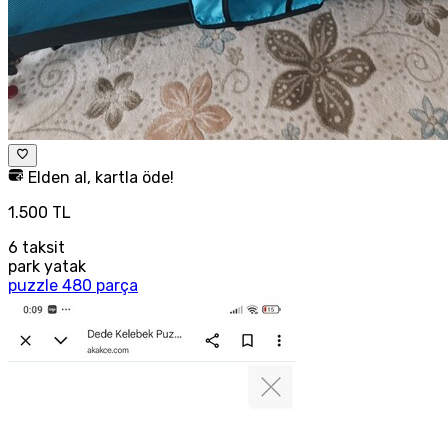
Elden al, kartla öde!
1.500 TL
6
taksit
park yatak
puzzle 480 parça