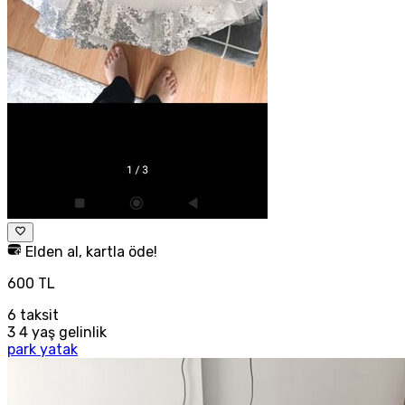
Elden al, kartla öde!
600 TL
6
taksit
3 4 yaş gelinlik
park yatak