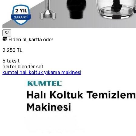
Elden al, kartla öde!
2.250 TL
6
taksit
heifer blender set
kumtel halı koltuk yıkama makinesi