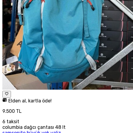
Elden al, kartla öde!
9.500 TL
6
taksit
columbia dağcı çantası 48 lt
samsonite büyük yok valiz