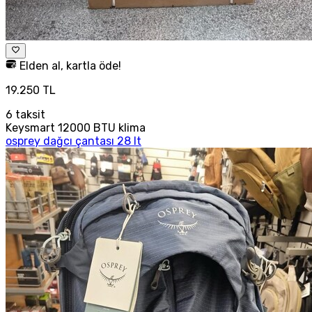
Elden al, kartla öde!
19.250 TL
6
taksit
Keysmart 12000 BTU klima
osprey dağcı çantası 28 lt