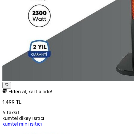
Elden al, kartla öde!
1.499 TL
6
taksit
kumtel dikey ısıtıcı
kumtel mini ısıtıcı