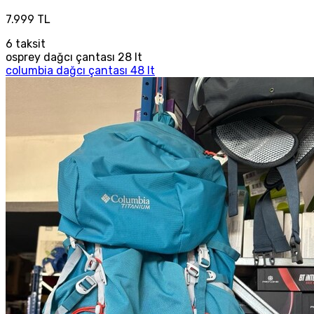
7.999 TL
6
taksit
osprey dağcı çantası 28 lt
columbia dağcı çantası 48 lt