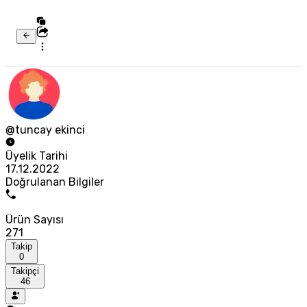
@tuncay ekinci
Üyelik Tarihi
17.12.2022
Doğrulanan Bilgiler
Ürün Sayısı
271
Takip
0
Takipçi
46