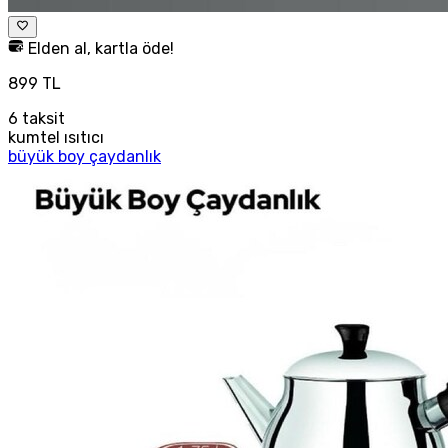
Elden al, kartla öde!
899 TL
6
taksit
kumtel ısıtıcı
büyük boy çaydanlık