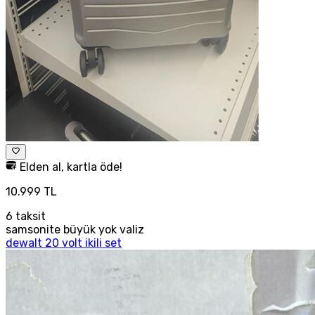
Elden al, kartla öde!
10.999 TL
6
taksit
samsonite büyük yok valiz
dewalt 20 volt ikili set