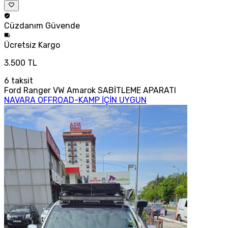
Cüzdanım
Güvende
Ücretsiz
Kargo
3.500 TL
6
taksit
Ford Ranger VW Amarok SABİTLEME APARATI
NAVARA OFFROAD-KAMP İÇİN UYGUN