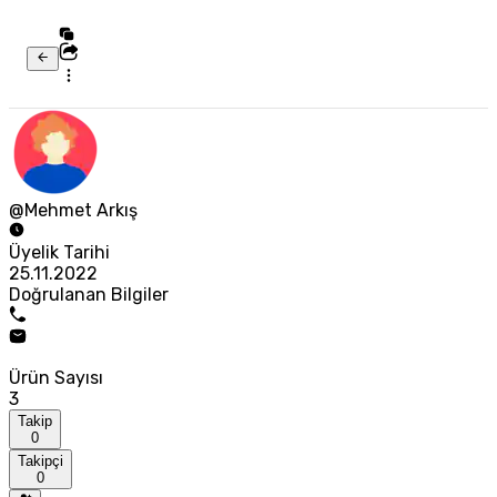
@Mehmet Arkış
Üyelik Tarihi
25.11.2022
Doğrulanan Bilgiler
Ürün Sayısı
3
Takip
0
Takipçi
0