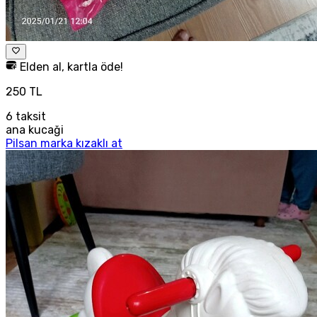
Elden al, kartla öde!
250 TL
6
taksit
ana kucaği
Pilsan marka kızaklı at