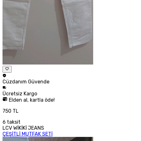
Cüzdanım
Güvende
Ücretsiz
Kargo
Elden al, kartla öde!
750 TL
6
taksit
LCV WİKİKİ JEANS
ÇEŞİTLİ MUTFAK SETİ