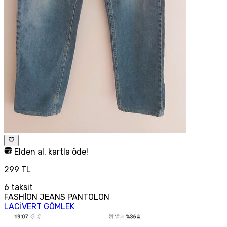
Elden al, kartla öde!
299 TL
6
taksit
FASHİON JEANS PANTOLON
LACİVERT GÖMLEK