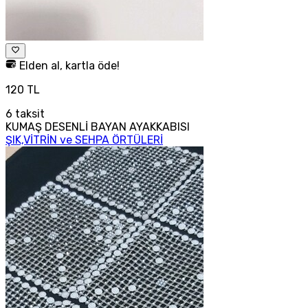
Elden al, kartla öde!
120 TL
6
taksit
KUMAŞ DESENLİ BAYAN AYAKKABISI
ŞIK,VİTRİN ve SEHPA ÖRTÜLERİ