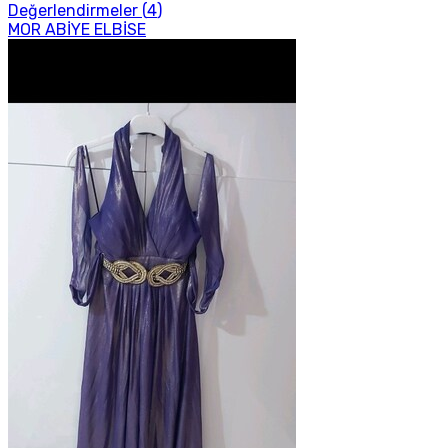
Değerlendirmeler (
4
)
MOR ABİYE ELBİSE