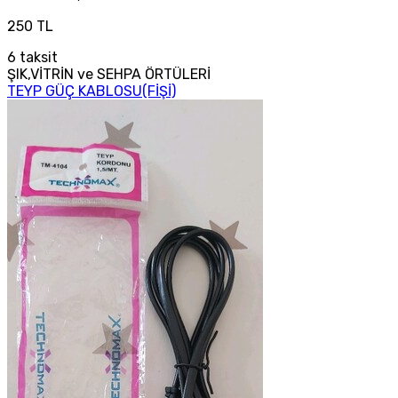
250 TL
6
taksit
ŞIK,VİTRİN ve SEHPA ÖRTÜLERİ
TEYP GÜÇ KABLOSU(FİŞİ)