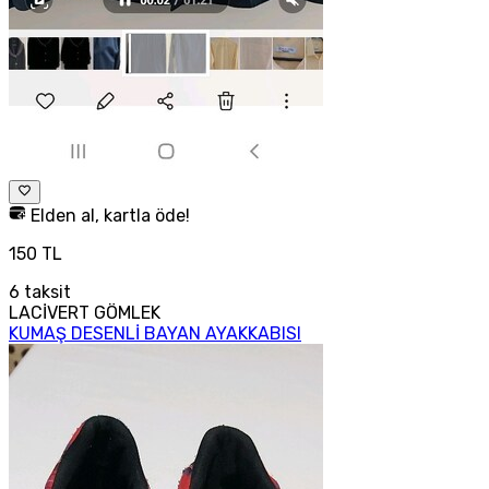
Elden al, kartla öde!
150 TL
6
taksit
LACİVERT GÖMLEK
KUMAŞ DESENLİ BAYAN AYAKKABISI