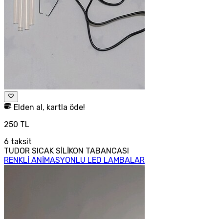
Elden al, kartla öde!
250 TL
6
taksit
TUDOR SICAK SİLİKON TABANCASI
RENKLİ ANİMASYONLU LED LAMBALAR