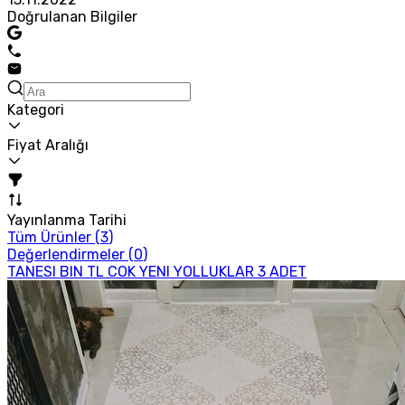
Doğrulanan Bilgiler
Kategori
Fiyat Aralığı
Yayınlanma Tarihi
Tüm Ürünler (
3
)
Değerlendirmeler (
0
)
TANESI BIN TL COK YENI YOLLUKLAR 3 ADET