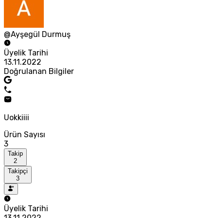
@Ayşegül Durmuş
Üyelik Tarihi
13.11.2022
Doğrulanan Bilgiler
Uokkiiii
Ürün Sayısı
3
Takip
2
Takipçi
3
Üyelik Tarihi
13.11.2022