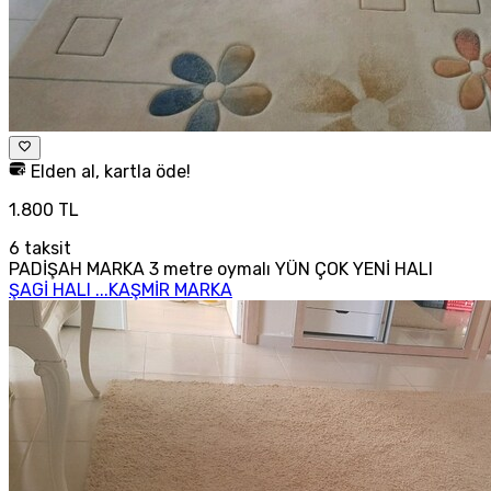
Elden al, kartla öde!
1.800 TL
6
taksit
PADİŞAH MARKA 3 metre oymalı YÜN ÇOK YENİ HALI
ŞAGİ HALI ...KAŞMİR MARKA