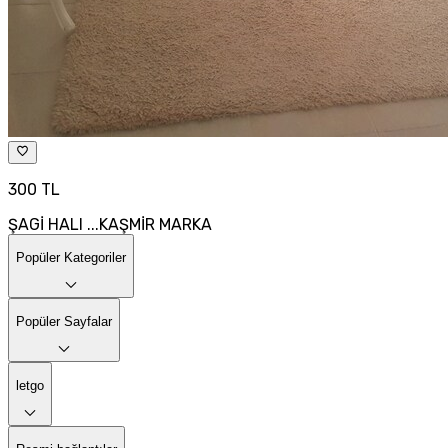
300 TL
ŞAGİ HALI ...KAŞMİR MARKA
Popüler Kategoriler
Popüler Sayfalar
letgo