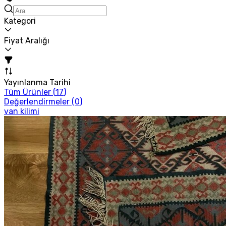
Kategori
Fiyat Aralığı
Yayınlanma Tarihi
Tüm Ürünler (
17
)
Değerlendirmeler (
0
)
van kilimi