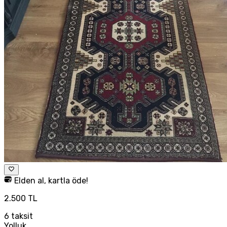
Elden al, kartla öde!
2.500 TL
6
taksit
Yolluk