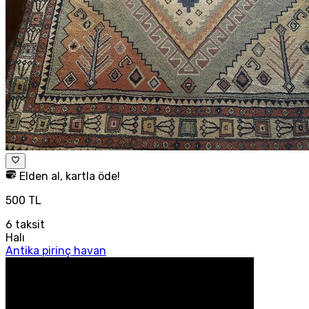
Elden al, kartla öde!
500 TL
6
taksit
Halı
Antika pirinç havan