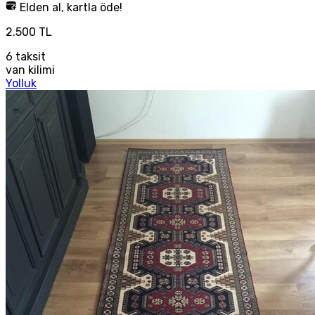
Elden al, kartla öde!
2.500 TL
6
taksit
van kilimi
Yolluk