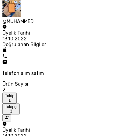
@MUHAMMED
Üyelik Tarihi
13.10.2022
Doğrulanan Bilgiler
telefon alım satım
Ürün Sayısı
2
Takip
1
Takipçi
3
Üyelik Tarihi
13.10.2022