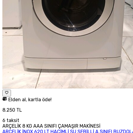
Elden al, kartla öde!
8.250 TL
6
taksit
ARÇELİK 8 KG AAA SINIFI ÇAMAŞIR MAKİNESİ
ARÇELİK İNOX 620 LT HACİMLİ SU SEBİLLİ A SINIFI BUZDOL