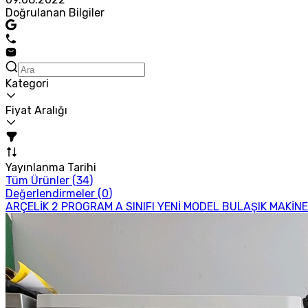
Doğrulanan Bilgiler
Kategori
Fiyat Aralığı
Yayınlanma Tarihi
Tüm Ürünler (
34
)
Değerlendirmeler (
0
)
ARÇELİK 2 PROGRAM A SINIFI YENİ MODEL BULAŞIK MAKİNE