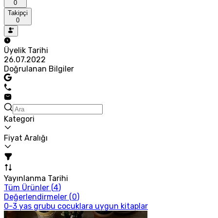
0
Takipçi
0
Üyelik Tarihi
26.07.2022
Doğrulanan Bilgiler
Kategori
Fiyat Aralığı
Yayınlanma Tarihi
Tüm Ürünler (
4
)
Değerlendirmeler (
0
)
0-3 yas grubu cocuklara uygun kitaplar