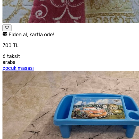
Elden al, kartla öde!
700 TL
6
taksit
araba
çocuk masası