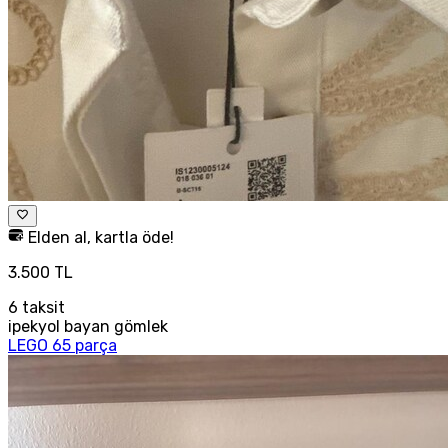
Elden al, kartla öde!
3.500 TL
6
taksit
ipekyol bayan gömlek
LEGO 65 parça