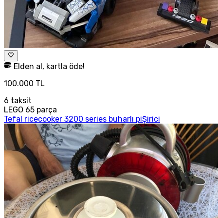
Elden al, kartla öde!
100.000 TL
6
taksit
LEGO 65 parça
Tefal ricecooker 3200 series buharlı piŞirici