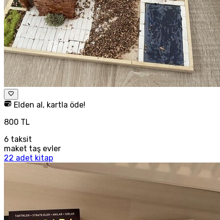
Elden al, kartla öde!
800 TL
6
taksit
maket taş evler
22 adet kitap