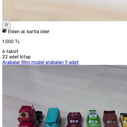
Elden al, kartla öde!
1.500 TL
6
taksit
22 adet kitap
Arabalar filmi model arabaları 9 adet