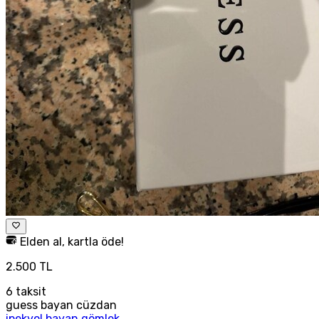
Elden al, kartla öde!
2.500 TL
6
taksit
guess bayan cüzdan
ipekyol bayan gömlek