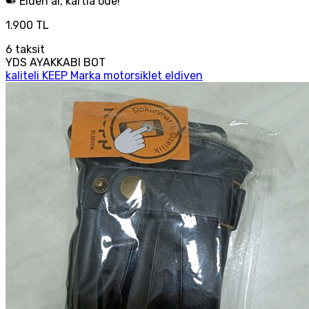
Elden al, kartla öde!
1.900 TL
6
taksit
YDS AYAKKABI BOT
kaliteli KEEP Marka motorsiklet eldiven