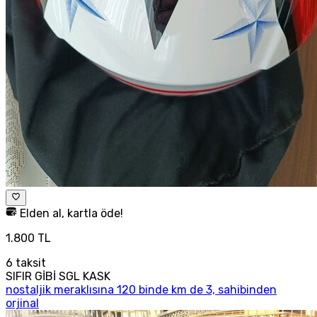
Elden al, kartla öde!
1.800 TL
6
taksit
SIFIR GİBİ SGL KASK
nostaljik meraklısına 120 binde km de 3, sahibinden
orjinal