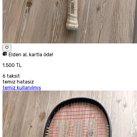
Elden al, kartla öde!
1.500 TL
6
taksit
temiz hatasiz
temiz kullanılmış