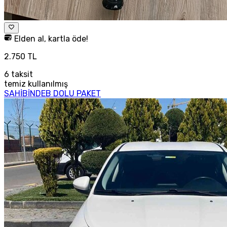
Elden al, kartla öde!
2.750 TL
6
taksit
temiz kullanılmış
SAHİBİNDEB DOLU PAKET