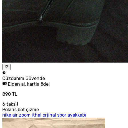
Cüzdanım
Güvende
Elden al, kartla öde!
890 TL
6
taksit
Polaris bot çizme
nike air zoom ithal orjinal spor ayakkabı