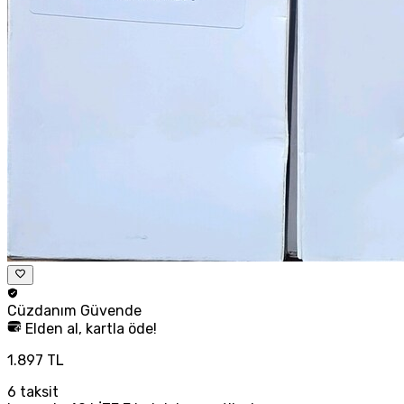
Cüzdanım
Güvende
Elden al, kartla öde!
1.897 TL
6
taksit