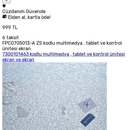
Cüzdanım
Güvende
Elden al, kartla öde!
999 TL
6
taksit
FPC0705013-A ZS kodlu multimedya , tablet ve kontrol
ünitesi ekran
7300101463 kodlu multimedya , tablet ve kontrol ünitesi
ekran ve ekran