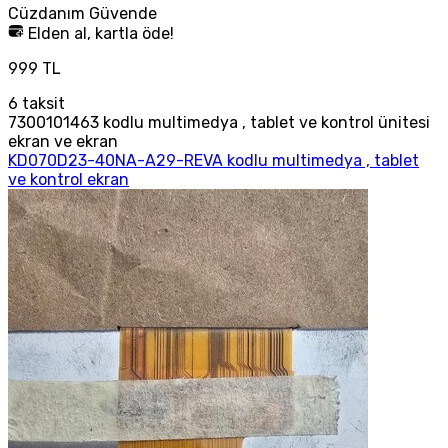
Cüzdanım
Güvende
Elden al, kartla öde!
999 TL
6
taksit
7300101463 kodlu multimedya , tablet ve kontrol ünitesi
ekran ve ekran
KD070D23-40NA-A29-REVA kodlu multimedya , tablet
ve kontrol ekran