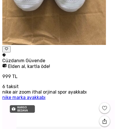
Cüzdanım
Güvende
Elden al, kartla öde!
999 TL
6
taksit
nike air zoom ithal orjinal spor ayakkabı
nike marka ayakkabı