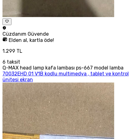
Cüzdanım
Güvende
Elden al, kartla öde!
1.299 TL
6
taksit
Q-MAX head lamp kafa lambası ps-667 model lamba
70032EHD 01 V1B kodlu multimedya , tablet ve kontrol
ünitesi ekran