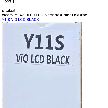
1.997 TL
6
taksit
xioami Mi A3 OLED LCD black dokunmatik ekran
Y11S VİO LCD BLACK