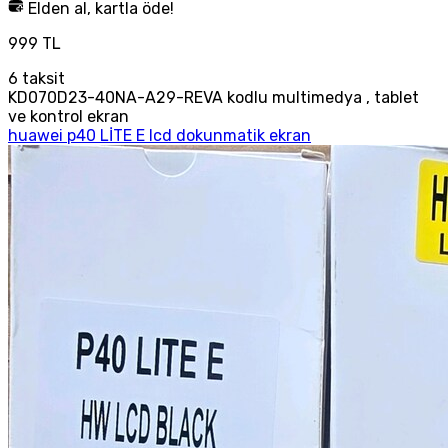
Elden al, kartla öde!
999 TL
6
taksit
KD070D23-40NA-A29-REVA kodlu multimedya , tablet
ve kontrol ekran
huawei p40 LİTE E lcd dokunmatik ekran