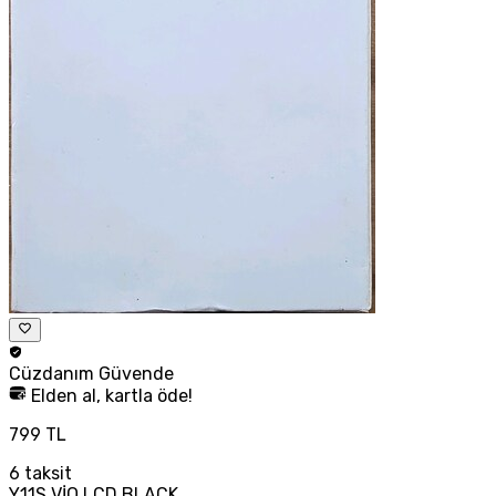
Cüzdanım
Güvende
Elden al, kartla öde!
799 TL
6
taksit
Y11S VİO LCD BLACK