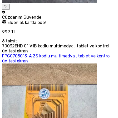
Cüzdanım
Güvende
Elden al, kartla öde!
999 TL
6
taksit
70032EHD 01 V1B kodlu multimedya , tablet ve kontrol
ünitesi ekran
FPC0705013-A ZS kodlu multimedya , tablet ve kontrol
ünitesi ekran