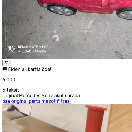
Elden al, kartla öde!
6.000 TL
6
taksit
Orijinal Mercedes Benz akülü araba
psa original parts mazot filtresi