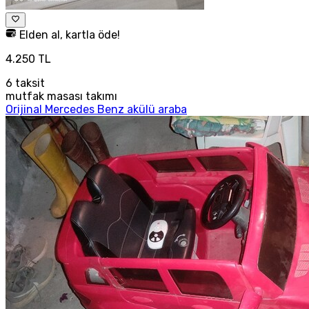
Elden al, kartla öde!
4.250 TL
6
taksit
mutfak masası takımı
Orijinal Mercedes Benz akülü araba