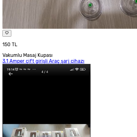
150 TL
Vakumlu Masaj Kupası
3.1 Amper çift girişli Araç şarj cihazı