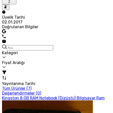
2
Üyelik Tarihi
02.01.2017
Doğrulanan Bilgiler
Kategori
Fiyat Aralığı
Yayınlanma Tarihi
Tüm Ürünler (
7
)
Değerlendirmeler (
0
)
Kingston 8 GB RAM Notebook (Dizüstü) Bilgisayar Ram