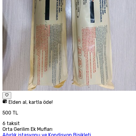
Elden al, kartla öde!
500 TL
6
taksit
Orta Gerilim Ek Mufları
Ağırlık istasyonu ve Kondisyon Bisikleti