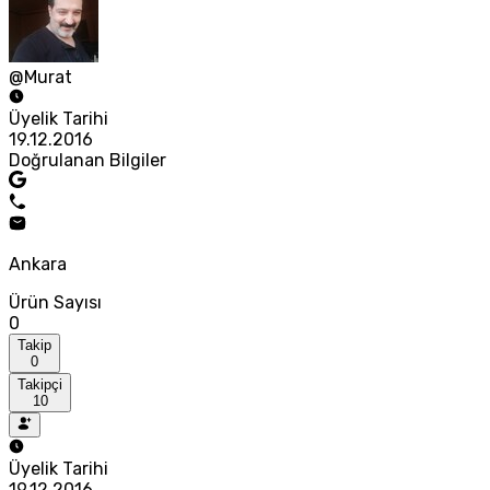
@Murat
Üyelik Tarihi
19.12.2016
Doğrulanan Bilgiler
Ankara
Ürün Sayısı
0
Takip
0
Takipçi
10
Üyelik Tarihi
19.12.2016