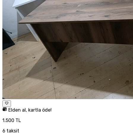
Elden al, kartla öde!
1.500 TL
6
taksit