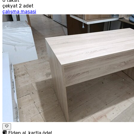
6
taksit
çekyat 2 adet
çalışma masasi
Elden al, kartla öde!