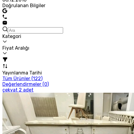
Doğrulanan Bilgiler
Kategori
Fiyat Aralığı
Yayınlanma Tarihi
Tüm Ürünler (
122
)
Değerlendirmeler (
0
)
çekyat 2 adet