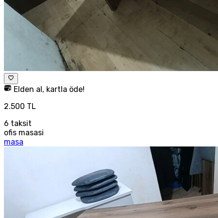
Elden al, kartla öde!
2.500 TL
6
taksit
ofis masasi
masa