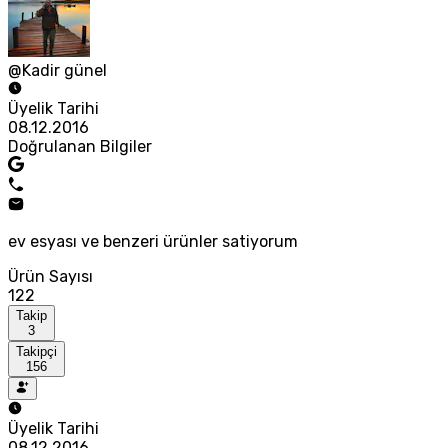
@Kadir günel
Üyelik Tarihi
08.12.2016
Doğrulanan Bilgiler
ev esyası ve benzeri ürünler satiyorum
Ürün Sayısı
122
Takip
3
Takipçi
156
Üyelik Tarihi
08.12.2016