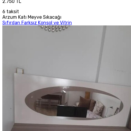
2.750 TL
6
taksit
Arzum Katı Meyve Sıkacağı
Sıfırdan Farksız Konsol ve Vitrin