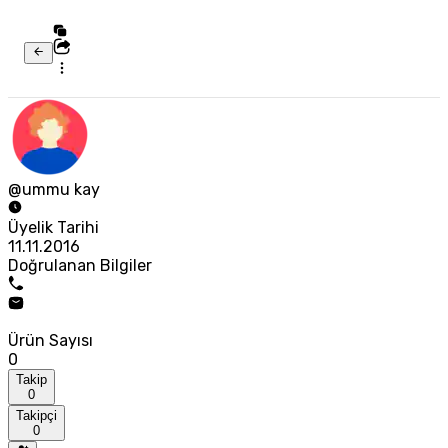
@ummu kay
Üyelik Tarihi
11.11.2016
Doğrulanan Bilgiler
Ürün Sayısı
0
Takip
0
Takipçi
0