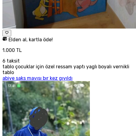
Elden al, kartla öde!
1.000 TL
6
taksit
tablo çocuklar için özel ressam yaptı yaglı boyalı vernikli
tablo
abiye saks mavısı bır kez gıyıldı