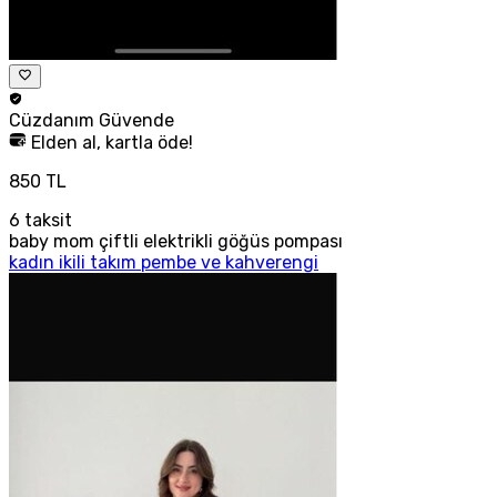
Cüzdanım
Güvende
Elden al, kartla öde!
850 TL
6
taksit
baby mom çiftli elektrikli göğüs pompası
kadın ikili takım pembe ve kahverengi