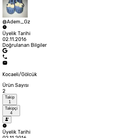
@Adem_Gz
Üyelik Tarihi
02.11.2016
Doğrulanan Bilgiler
Kocaeli/Gölcük
Ürün Sayısı
2
Takip
1
Takipçi
4
Üyelik Tarihi
02.11.2016