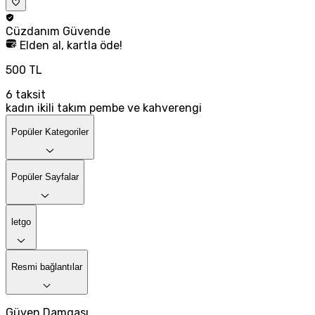
Cüzdanım
Güvende
Elden al, kartla öde!
500 TL
6
taksit
kadın ikili takım pembe ve kahverengi
Popüler Kategoriler
Popüler Sayfalar
letgo
Resmi bağlantılar
Güven Damgası