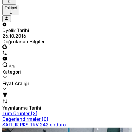
0
Takipçi
1
Üyelik Tarihi
26.10.2016
Doğrulanan Bilgiler
Kategori
Fiyat Aralığı
Yayınlanma Tarihi
Tüm Ürünler (
2
)
Değerlendirmeler (
0
)
SATILIK RKS TRV 242 enduro