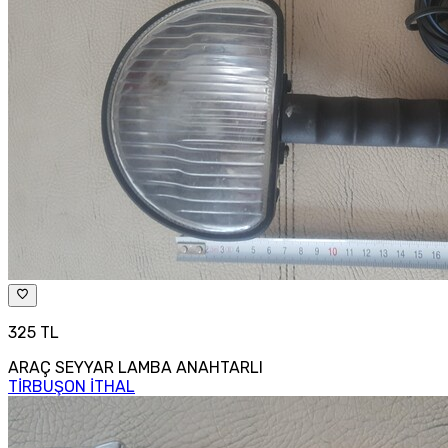
325 TL
ARAÇ SEYYAR LAMBA ANAHTARLI
TİRBUŞON İTHAL