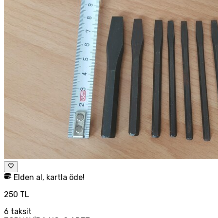
Elden al, kartla öde!
250 TL
6
taksit