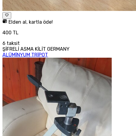
Elden al, kartla öde!
400 TL
6
taksit
ŞİFRELİ ASMA KİLİT GERMANY
ALÜMİNYUM TRİPOT