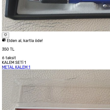
Elden al, kartla öde!
350 TL
6
taksit
KALEM SETİ 1
METAL KALEM 1