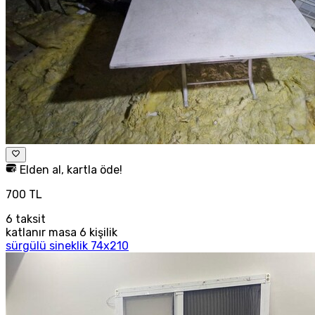
Elden al, kartla öde!
700 TL
6
taksit
katlanır masa 6 kişilik
sürgülü sineklik 74x210