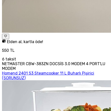
Elden al, kartla öde!
550 TL
6
taksit
NETMASTER CBW-383ZN DOCSİS 3.0 MODEM 4 PORT'LU
MODEM
Homend 2401 S3 Steamcooker 11 L Buharlı Pişirici
(SORUNSUZ)