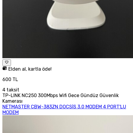
Elden al, kartla öde!
600 TL
4
taksit
TP-LINK NC250 300Mbps Wifi Gece Gündüz Güvenlik
Kamerası
NETMASTER CBW-383ZN DOCSİS 3.0 MODEM 4 PORT'LU
MODEM