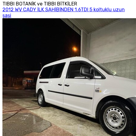
TIBBI BOTANİK ve TIBBI BİTKİLER
2012 WV CADY İLK SAHİBİNDEN 1.6TDI 5 koltuklu uzun
şaşi