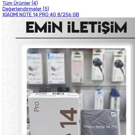
Tüm Ürünler (
4
)
Değerlendirmeler (
5
)
XİAOMİ NOTE 14 PRO 4G 8/256 GB