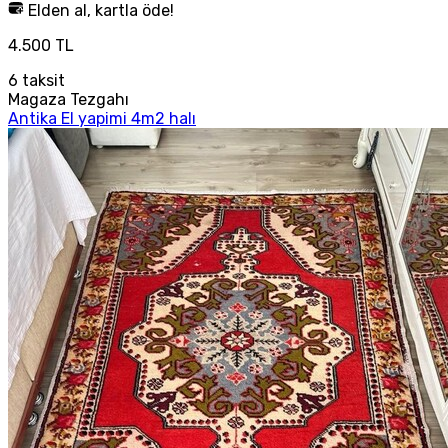
Elden al, kartla öde!
4.500 TL
6
taksit
Magaza Tezgahı
Antika El yapimi 4m2 halı