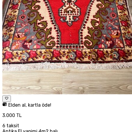
Elden al, kartla öde!
3.000 TL
6
taksit
Antika El yapimi 4m2 halı