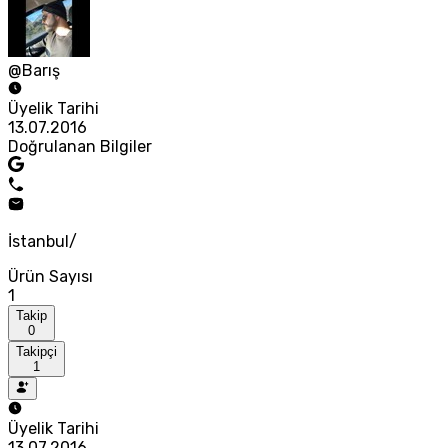
@Barış
Üyelik Tarihi
13.07.2016
Doğrulanan Bilgiler
İstanbul/
Ürün Sayısı
1
Takip
0
Takipçi
1
Üyelik Tarihi
13.07.2016