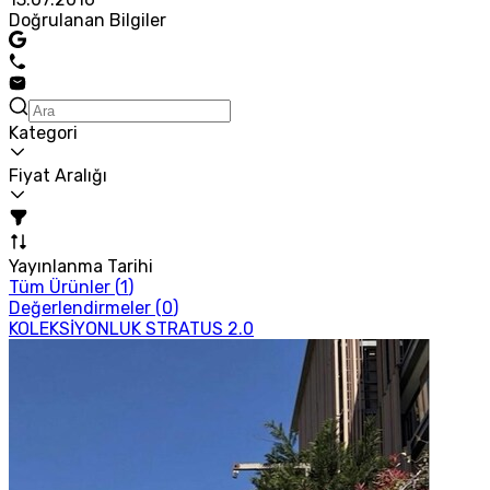
Doğrulanan Bilgiler
Kategori
Fiyat Aralığı
Yayınlanma Tarihi
Tüm Ürünler (
1
)
Değerlendirmeler (
0
)
KOLEKSİYONLUK STRATUS 2.0