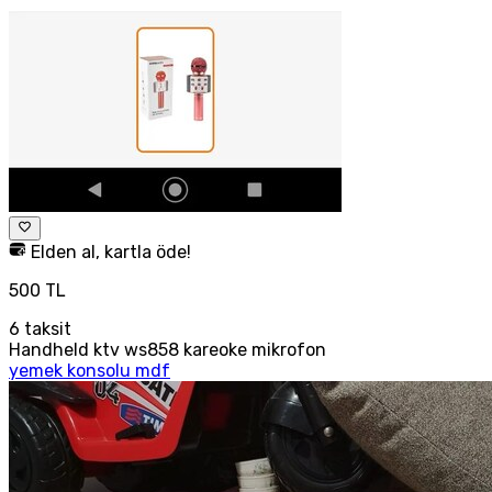
Elden al, kartla öde!
500 TL
6
taksit
Handheld ktv ws858 kareoke mikrofon
yemek konsolu mdf