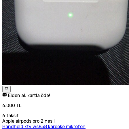
Elden al, kartla öde!
6.000 TL
6
taksit
Apple airpods pro 2 nesil
Handheld ktv ws858 kareoke mikrofon