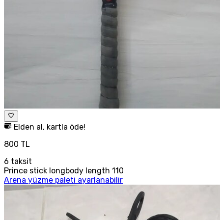
Elden al, kartla öde!
800 TL
6
taksit
Prince stick longbody length 110
Arena yüzme paleti ayarlanabilir