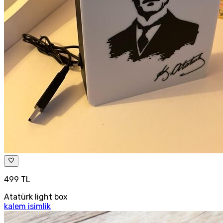
499 TL
Atatürk light box
kalem isimlik