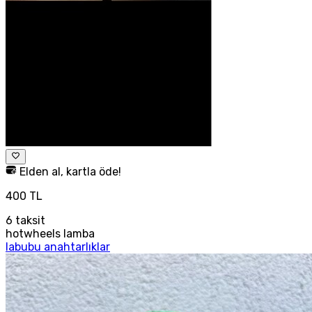
Elden al, kartla öde!
400 TL
6
taksit
hotwheels lamba
labubu anahtarlıklar