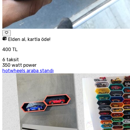
Elden al, kartla öde!
400 TL
6
taksit
350 watt power
hotwheels araba standı