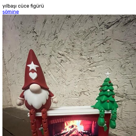
yılbaşı cüce figürü
şömine