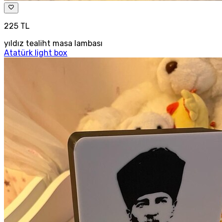
225 TL
yıldız tealiht masa lambası
Atatürk light box