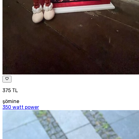
375 TL
şömine
350 watt power