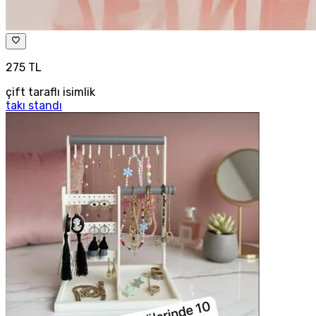
275 TL
çift taraflı isimlik
takı standı