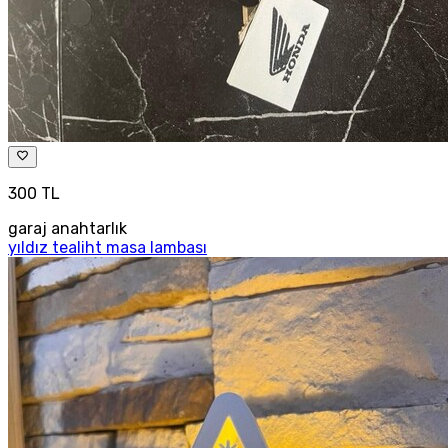
300 TL
garaj anahtarlık
yıldız tealiht masa lambası