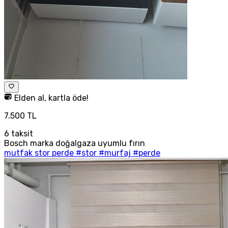
Elden al, kartla öde!
7.500 TL
6
taksit
Bosch marka doğalgaza uyumlu fırın
mutfak stor perde #stor #murfaj #perde