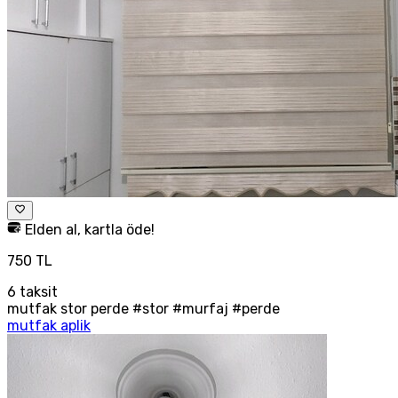
Elden al, kartla öde!
750 TL
6
taksit
mutfak stor perde #stor #murfaj #perde
mutfak aplik