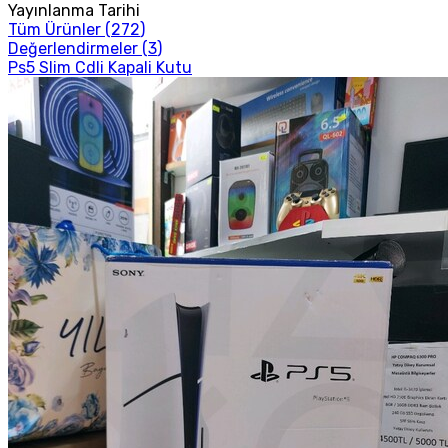
Yayınlanma Tarihi
Tüm Ürünler (
272
)
Değerlendirmeler (
3
)
Ps5 Slim Cdli Kapali Kutu