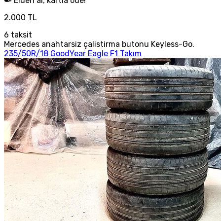
Elden al, kartla öde!
2.000 TL
6
taksit
Mercedes anahtarsiz çalistirma butonu Keyless-Go.
235/50R/18 GoodYear Eagle F1 Takım