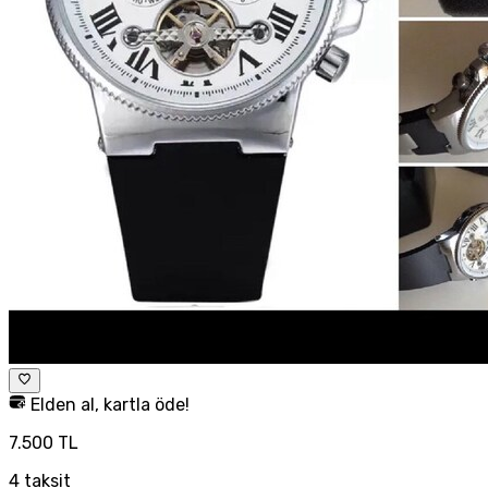
Elden al, kartla öde!
7.500 TL
4
taksit