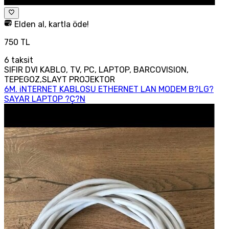
Elden al, kartla öde!
750 TL
6
taksit
SIFIR DVI KABLO, TV, PC, LAPTOP, BARCOVISION,
TEPEGOZ,SLAYT PROJEKTOR
6M. iNTERNET KABLOSU ETHERNET LAN MODEM B?LG?
SAYAR LAPTOP ?Ç?N