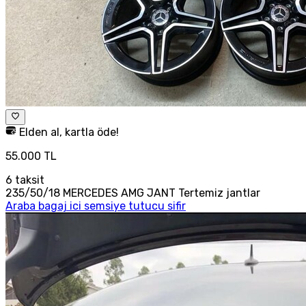
Elden al, kartla öde!
55.000 TL
6
taksit
235/50/18 MERCEDES AMG JANT Tertemiz jantlar
Araba bagaj ici semsiye tutucu sifir