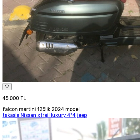
45.000 TL
falcon martini 125lik 2024 model
takasla Nissan xtrail luxury 4*4 jeep