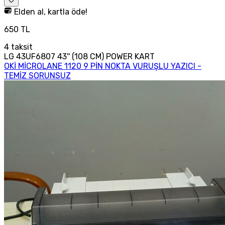
Elden al, kartla öde!
650 TL
4
taksit
LG 43UF6807 43'' (108 CM) POWER KART
OKİ MİCROLANE 1120 9 PİN NOKTA VURUŞLU YAZICI -
TEMİZ SORUNSUZ