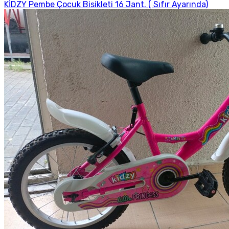
KİDZY Pembe Çocuk Bisikleti 16 Jant. ( Sıfır Ayarında)