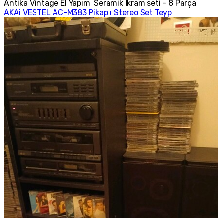
Antika Vintage El Yapımı Seramik İkram seti - 8 Parça
AKAi VESTEL AC-M383 Pikaplı Stereo Set Teyp