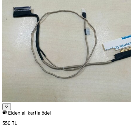
Elden al, kartla öde!
550 TL