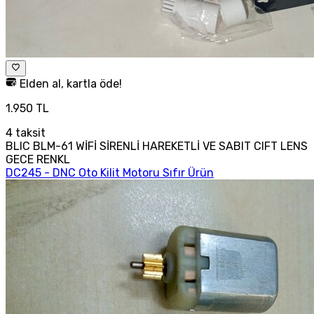
Elden al, kartla öde!
1.950 TL
4
taksit
BLIC BLM-61 WİFİ SİRENLİ HAREKETLİ VE SABIT CIFT LENS
GECE RENKL
DC245 - DNC Oto Kilit Motoru Sıfır Ürün