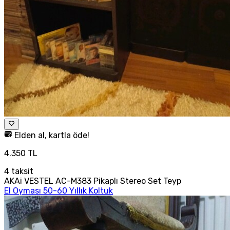
Elden al, kartla öde!
4.350 TL
4
taksit
AKAi VESTEL AC-M383 Pikaplı Stereo Set Teyp
El Oyması 50-60 Yıllık Koltuk