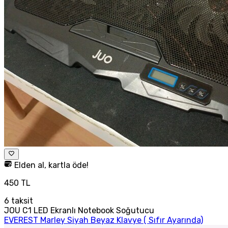
Elden al, kartla öde!
450 TL
6
taksit
JOU C1 LED Ekranlı Notebook Soğutucu
EVEREST Marley Siyah Beyaz Klavye ( Sıfır Ayarında)