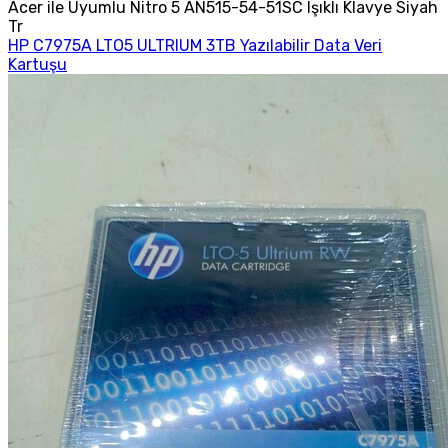
Acer ile Uyumlu Nitro 5 AN515-54-51SC Işıklı Klavye Siyah
Tr
HP C7975A LTO5 ULTRIUM 3TB Yazılabilir Data Veri
Kartuşu