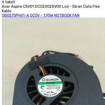
6
taksit
Acer Aspire C5V01 DC02002SV00 Lcd - Ekran Data Flex
Kablo
GB0575PHV1-A DC5V - 1.95W NOTBOOK FAN