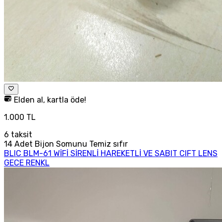
Elden al, kartla öde!
1.000 TL
6
taksit
14 Adet Bijon Somunu Temiz sıfır
BLIC BLM-61 WİFİ SİRENLİ HAREKETLİ VE SABIT CIFT LENS
GECE RENKL