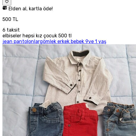
Elden al, kartla öde!
500 TL
6
taksit
elbiseler hepsi kız çocuk 500 tl
jean pantolonlargömlek erkek bebek 9ve 1 yaş