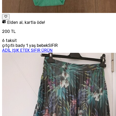
Elden al, kartla öde!
200 TL
6
taksit
çıtçıtlı bady 1 yaş bebekSIFIR
ADİL IŞIK ETEK SIFIR ÜRÜN