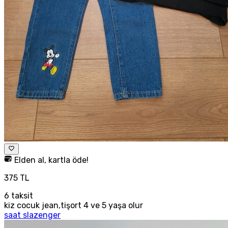
Elden al, kartla öde!
375 TL
6
taksit
kiz cocuk jean,tişort 4 ve 5 yaşa olur
saat slazenger