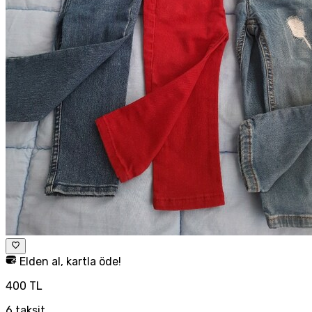
Elden al, kartla öde!
400 TL
6
taksit