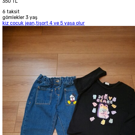
350 TL
6
taksit
gömlekler 3 yaş
kiz cocuk jean,tişort 4 ve 5 yaşa olur