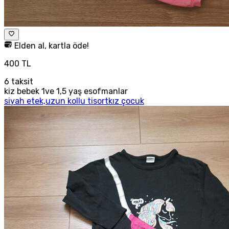
Elden al, kartla öde!
400 TL
6
taksit
kiz bebek 1ve 1,5 yaş esofmanlar
siyah etek,uzun kollu tisortkız çocuk