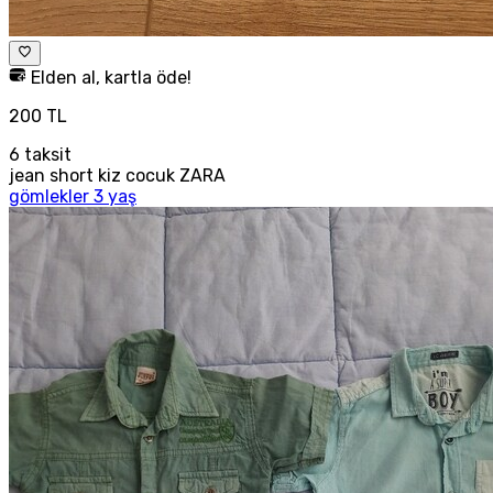
Elden al, kartla öde!
200 TL
6
taksit
jean short kiz cocuk ZARA
gömlekler 3 yaş