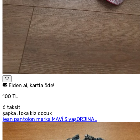
Elden al, kartla öde!
100 TL
6
taksit
şapka ,toka kiz cocuk
jean pantolon marka MAVİ 3 yaşORJINAL