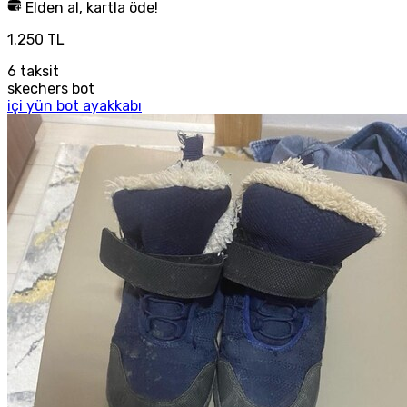
Elden al, kartla öde!
1.250 TL
6
taksit
skechers bot
içi yün bot ayakkabı