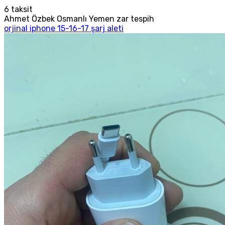
6
taksit
Ahmet Özbek Osmanlı Yemen zar tespih
orjinal iphone 15-16-17 şarj aleti