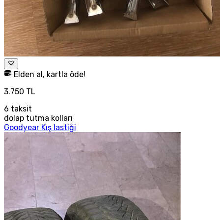
Elden al, kartla öde!
3.750 TL
6
taksit
dolap tutma kolları
Goodyear Kış lastiği