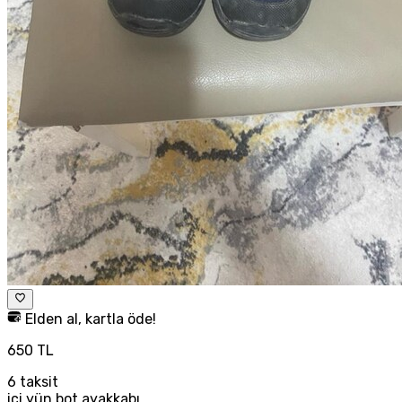
Elden al, kartla öde!
650 TL
6
taksit
içi yün bot ayakkabı