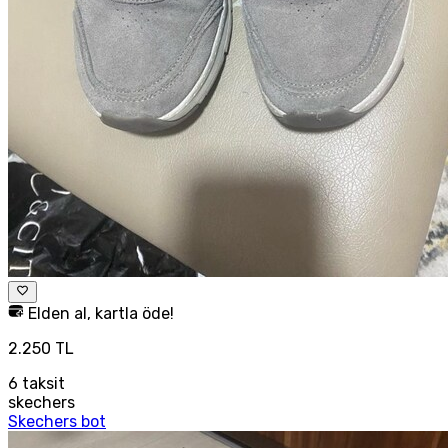
Elden al, kartla öde!
2.250 TL
6
taksit
skechers
Skechers bot