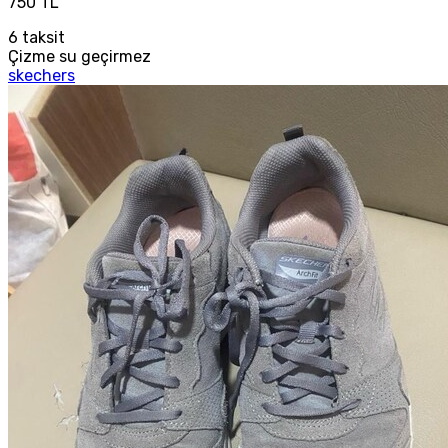
750 TL
6
taksit
Çizme su geçirmez
skechers