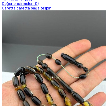
Değerlendirmeler (
0
)
Caretta caretta bağa tespih