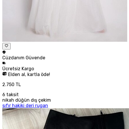
Cüzdanım
Güvende
Ücretsiz
Kargo
Elden al, kartla öde!
2.750 TL
6
taksit
nikah düğün dış çekim
sıfır hakiki deri rugan