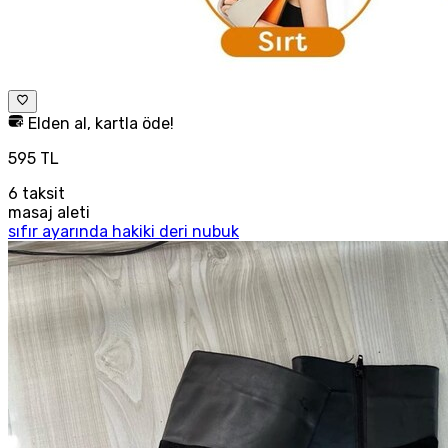
Elden al, kartla öde!
595 TL
6
taksit
masaj aleti
sıfır ayarında hakiki deri nubuk