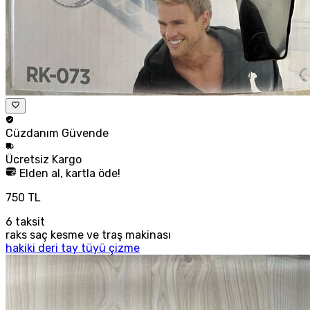
Cüzdanım
Güvende
Ücretsiz
Kargo
Elden al, kartla öde!
750 TL
6
taksit
raks saç kesme ve traş makinası
hakiki deri tay tüyü çizme