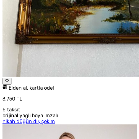
Elden al, kartla öde!
3.750 TL
6
taksit
orijinal yağlı boya imzalı
nikah düğün dış çekim