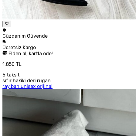
Cüzdanım
Güvende
Ücretsiz
Kargo
Elden al, kartla öde!
1.850 TL
6
taksit
sıfır hakiki deri rugan
ray ban unisex orijinal