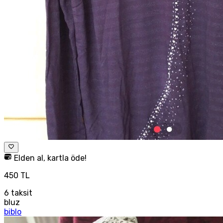
Elden al, kartla öde!
450 TL
6
taksit
bluz
biblo