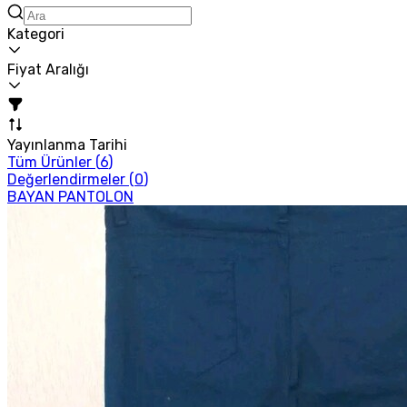
Kategori
Fiyat Aralığı
Yayınlanma Tarihi
Tüm Ürünler (
6
)
Değerlendirmeler (
0
)
BAYAN PANTOLON