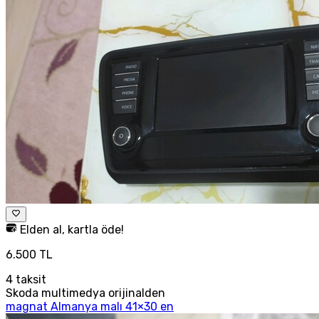
Elden al, kartla öde!
6.500 TL
4
taksit
Skoda multimedya orijinalden
magnat Almanya malı 41×30 en