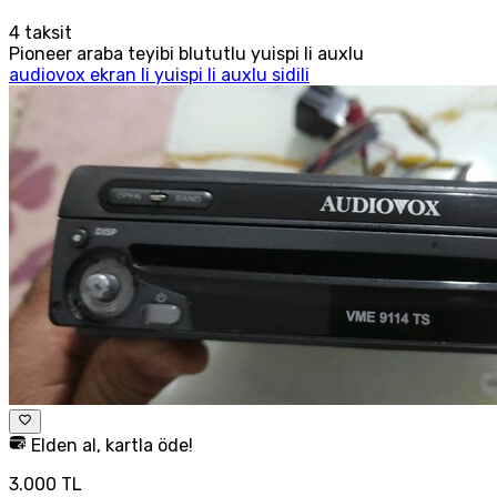
4
taksit
Pioneer araba teyibi blututlu yuispi li auxlu
audiovox ekran li yuispi li auxlu sidili
Elden al, kartla öde!
3.000 TL