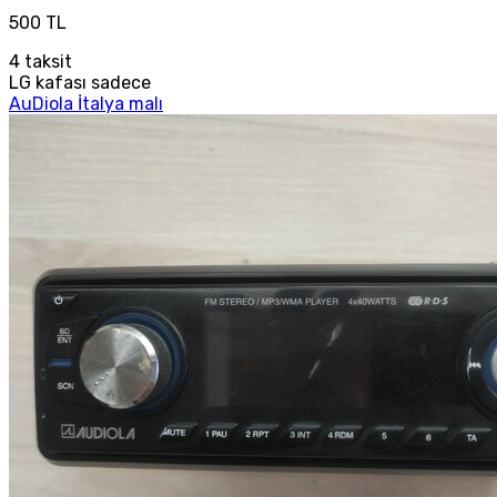
500 TL
4
taksit
LG kafası sadece
AuDiola İtalya malı