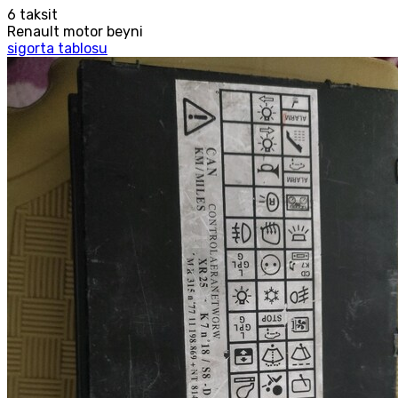
6
taksit
Renault motor beyni
sigorta tablosu