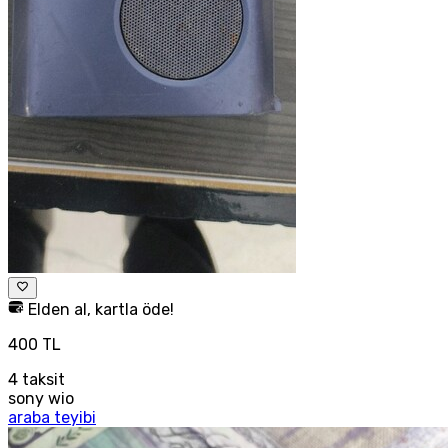
Elden al, kartla öde!
400 TL
4
taksit
sony wio
araba teyibi