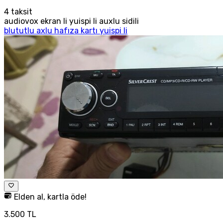
4
taksit
audiovox ekran li yuispi li auxlu sidili
blututlu axlu hafıza kartı yuispi li
Elden al, kartla öde!
3.500 TL