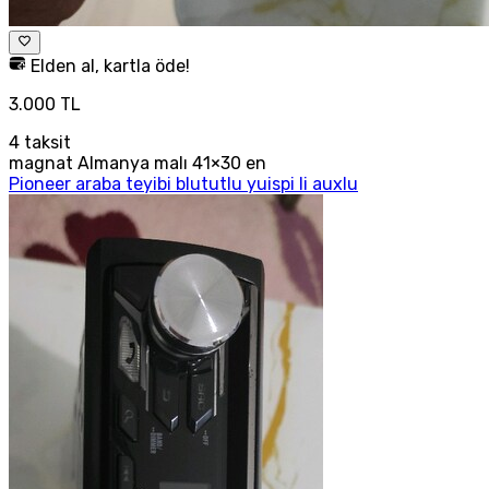
Elden al, kartla öde!
3.000 TL
4
taksit
magnat Almanya malı 41×30 en
Pioneer araba teyibi blututlu yuispi li auxlu